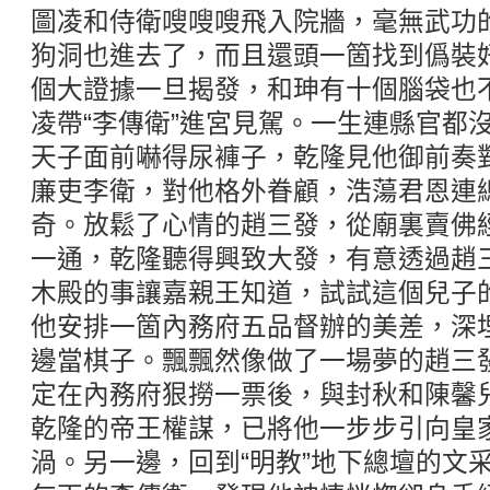
圖凌和侍衛嗖嗖嗖飛入院牆，毫無武功
狗洞也進去了，而且還頭一箇找到僞裝
個大證據一旦揭發，和珅有十個腦袋也
凌帶“李傳衛”進宮見駕。一生連縣官都
天子面前嚇得尿褲子，乾隆見他御前奏
廉吏李衛，對他格外眷顧，浩蕩君恩連
奇。放鬆了心情的趙三發，從廟裏賣佛
一通，乾隆聽得興致大發，有意透過趙
木殿的事讓嘉親王知道，試試這個兒子
他安排一箇內務府五品督辦的美差，深
邊當棋子。飄飄然像做了一場夢的趙三
定在內務府狠撈一票後，與封秋和陳馨
乾隆的帝王權謀，已將他一步步引向皇
渦。另一邊，回到“明教”地下總壇的文