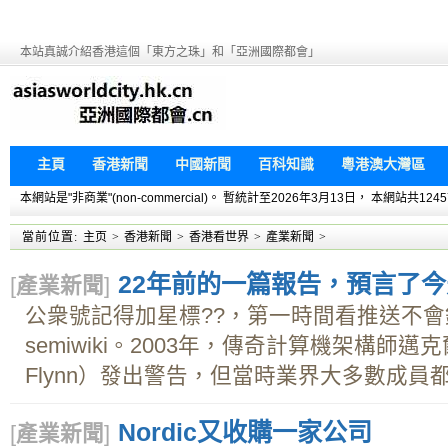
本站真誠介紹香港這個「東方之珠」和「亞洲國際都會」
主頁
香港新聞
中國新聞
百科知識
粵港澳大灣區
本網站是"非商業"(non-commercial)。 暫統計至2026年3月13日， 本網
當前位置:
主页
>
香港新聞
>
香港看世界
>
產業新聞
>
22年前的一篇報告，預言了今
[
產業新聞
]
公衆號記得加星標??，第一時間看推送不
semiwiki。2003年，傳奇計算機架構師邁克爾·J
Flynn）發出警告，但當時業界大多數成員都
Nordic又收購一家公司
[
產業新聞
]