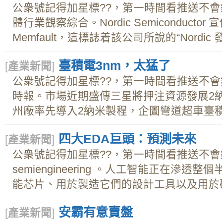
公衆號記得加星標??，第一時間看推送不
體行業觀察綜合。Nordic Semiconduct
Memfault，這標誌着該公司所說的“Nordic
臺積電3nm，太猛了
[
產業新聞
]
公衆號記得加星標??，第一時間看推送不
時報。市場近期盛傳三星將押注資源發展2
州廠率先導入2納米製程，企圖彎道超車臺積.
四大EDA巨頭：預測未來
[
產業新聞
]
公衆號記得加星標??，第一時間看推送不
semiengineering 。人工智能正在滲
能芯片、用於製造它們的設計工具以及用於確保
安霸有意賣盤
[
產業新聞
]