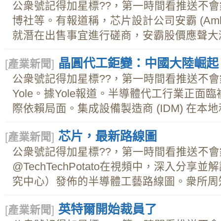
公衆號記得加星標??，第一時間看推送不
博社等。有報道稱，芯片設計公司安霸 (Amba
就潛在出售事宜進行磋商，安霸股價應聲大漲.
晶圓代工鉅變：中國大陸崛起
[
產業新聞
]
公衆號記得加星標??，第一時間看推送不
Yole。據Yole報道。半導體代工行業正
際依賴局面。集成設備製造商 (IDM) 在本地和
芯片，最新路線圖
[
產業新聞
]
公衆號記得加星標??，第一時間看推送不會錯
@TechTechPotato在視頻中，深入分享
究中心）發佈的半導體工藝路線圖。衆所周知
英特爾開始裁員了
[
產業新聞
]