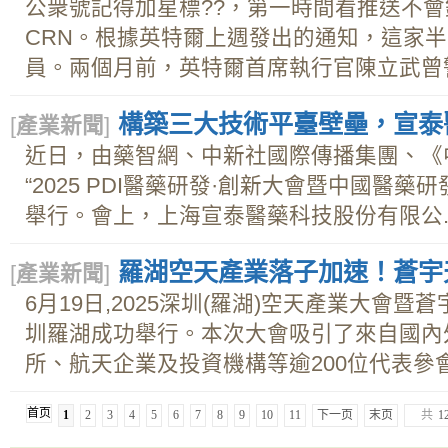
公衆號記得加星標??，第一時間看推送不
CRN。根據英特爾上週發出的通知，這家
員。兩個月前，英特爾首席執行官陳立武曾警
構築三大技術平臺壁壘，宣泰
[
產業新聞
]
近日，由藥智網、中新社國際傳播集團、《
“2025 PDI醫藥研發·創新大會暨中國醫
舉行。會上，上海宣泰醫藥科技股份有限公..
羅湖空天產業落子加速！蒼宇
[
產業新聞
]
6月19日,2025深圳(羅湖)空天產業大會
圳羅湖成功舉行。本次大會吸引了來自國內
所、航天企業及投資機構等逾200位代表參會。
首页
1
2
3
4
5
6
7
8
9
10
11
下一页
末页
共
1