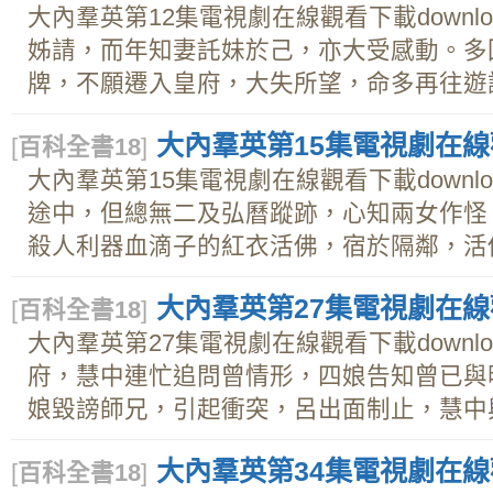
大內羣英第12集電視劇在線觀看下載downl
姊請，而年知妻託妹於己，亦大受感動。多
牌，不願遷入皇府，大失所望，命多再往遊說。
大內羣英第15集電視劇在線觀
[
百科全書18
]
大內羣英第15集電視劇在線觀看下載downl
途中，但總無二及弘曆蹤跡，心知兩女作怪
殺人利器血滴子的紅衣活佛，宿於隔鄰，活佛摸
大內羣英第27集電視劇在線觀
[
百科全書18
]
大內羣英第27集電視劇在線觀看下載downl
府，慧中連忙追問曾情形，四娘告知曾已與
娘毀謗師兄，引起衝突，呂出面制止，慧中與翡
大內羣英第34集電視劇在線觀
[
百科全書18
]