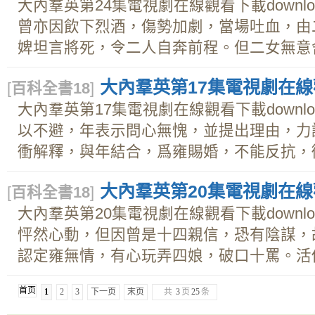
大內羣英第24集電視劇在線觀看下載downl
曾亦因飲下烈酒，傷勢加劇，當場吐血，由
婢坦言將死，令二人自奔前程。但二女無意舍曾
大內羣英第17集電視劇在線觀
[
百科全書18
]
大內羣英第17集電視劇在線觀看下載downl
以不避，年表示問心無愧，並提出理由，力
衝解釋，與年結合，爲雍賜婚，不能反抗，衝遂
大內羣英第20集電視劇在線觀
[
百科全書18
]
大內羣英第20集電視劇在線觀看下載downl
怦然心動，但因曾是十四親信，恐有陰謀，
認定雍無情，有心玩弄四娘，破口十罵。活佛護
首页
1
2
3
下一页
末页
共
3
页
25
条