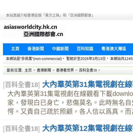
本站真誠介紹香港這個「東方之珠」和「亞洲國際都會」
主頁
香港新聞
中國新聞
百科知識
粵港澳大灣區
本網站是"非商業"(non-commercial)。 暫統計至2026年3月13日， 本網
當前位置:
主页
>
香港新聞
>
香港看世界
>
百科全書18
>
大內羣英第31集電視劇在線觀
[
百科全書18
]
大內羣英第31集電視劇在線觀看下載downl
家，發現白已身亡，悲傷莫名。此時無名自
愕。又責自己疏於照顧，各人信以爲真。而呂認
大內羣英第12集電視劇在線觀
[
百科全書18
]