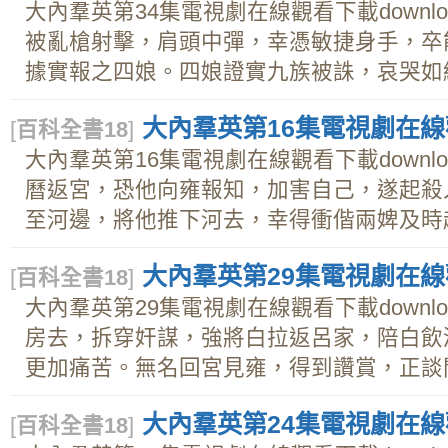
大內羣英第34集電視劇在線觀看下載downl
被亂槍射擊，肩頭中彈，幸憑敏捷身手，卒
據實報之四娘。四娘證實九族被誅，哀哭如絞，
大內羣英第16集電視劇在線觀
[
百科全書18
]
大內羣英第16集電視劇在線觀看下載downl
曆返宮，恐他向雍報知，加害自己，遂起殺
至河邊，將他推下河去，幸得衝偕兩婢及時趕至
大內羣英第29集電視劇在線觀
[
百科全書18
]
大內羣英第29集電視劇在線觀看下載downl
房去，拆穿奸謀，強將白拉返呂家，陪白飲
更加痛苦。無名回宮見雍，得到讚賞，正談間，
大內羣英第24集電視劇在線觀
[
百科全書18
]