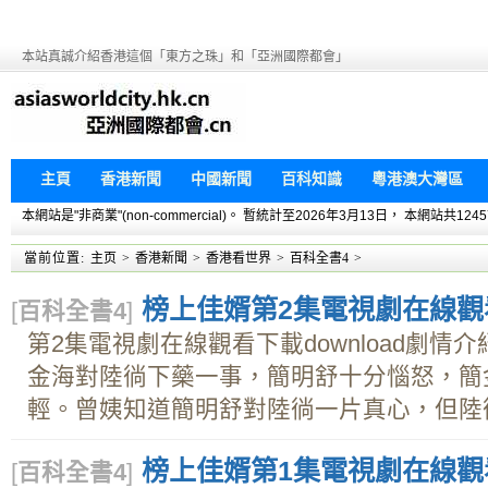
本站真誠介紹香港這個「東方之珠」和「亞洲國際都會」
主頁
香港新聞
中國新聞
百科知識
粵港澳大灣區
本網站是"非商業"(non-commercial)。 暫統計至2026年3月13日， 本網
當前位置:
主页
>
香港新聞
>
香港看世界
>
百科全書4
>
榜上佳婿第2集電視劇在線觀看下
[
百科全書4
]
第2集電視劇在線觀看下載download劇
金海對陸徜下藥一事，簡明舒十分惱怒，簡
輕。曾姨知道簡明舒對陸徜一片真心，但陸徜拒
榜上佳婿第1集電視劇在線觀看下
[
百科全書4
]