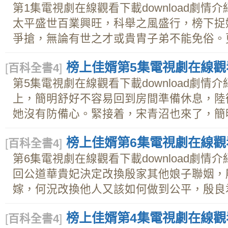
第1集電視劇在線觀看下載download劇
太平盛世百業興旺，科舉之風盛行，榜下捉
爭搶，無論有世之才或貴胄子弟不能免俗。更有
榜上佳婿第5集電視劇在線觀看下
[
百科全書4
]
第5集電視劇在線觀看下載download劇
上，簡明舒好不容易回到房間準備休息，陸
她沒有防備心。緊接着，宋青沼也來了，簡明舒
榜上佳婿第6集電視劇在線觀看下
[
百科全書4
]
第6集電視劇在線觀看下載download劇
回公道華貴妃決定改換殷家其他娘子聯姻，
嫁，何況改換他人又該如何做到公平，殷良君和
榜上佳婿第4集電視劇在線觀看下
[
百科全書4
]