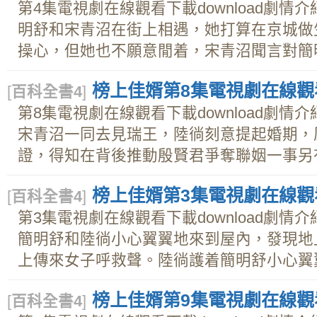
第4集電視劇在線觀看下載download劇
明舒和宋青沼在街上相遇，她打算在京城做
操心，但她也不願意閒着，宋青沼聞言對簡明舒
榜上佳婿第8集電視劇在線觀看下
[
百科全書4
]
第8集電視劇在線觀看下載download劇
宋青沼一同去見瑞王，陸徜刻意提起婚期，
證，得知在背後推動殷賢君爭奪聯姻一事另有人
榜上佳婿第3集電視劇在線觀看下
[
百科全書4
]
第3集電視劇在線觀看下載download劇
簡明舒和陸徜小心翼翼地來到屋內，發現地
上傳來女子呼救聲。陸徜護着簡明舒小心翼翼上
榜上佳婿第9集電視劇在線觀看下
[
百科全書4
]