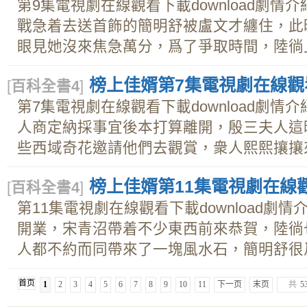
第9集電視劇在線觀看下載download劇
戰急着去送首飾的簡明舒被盧文才纏住，此
眼見她沒來焦急萬分，爲了爭取時間，陸徜上臺
榜上佳婿第7集電視劇在線觀看下
[
百科全書4
]
第7集電視劇在線觀看下載download劇
人商定納採事宜後本打算離開，殷三夫人這
些西域奇花邀請他們去觀賞，衆人熙熙攘攘來到
榜上佳婿第11集電視劇在線觀看
[
百科全書4
]
第11集電視劇在線觀看下載download劇
開業，宋青沼帶着不少東西前來恭賀，陸徜
人都不約而同帶來了一塊風水石，簡明舒很爲難
首页
1
2
3
4
5
6
7
8
9
10
11
下一页
末页
共
5