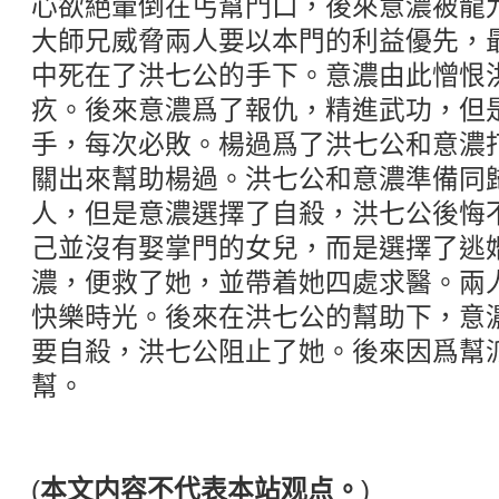
心欲絕暈倒在丐幫門口，後來意濃被龍
大師兄威脅兩人要以本門的利益優先，
中死在了洪七公的手下。意濃由此憎恨
疚。後來意濃爲了報仇，精進武功，但
手，每次必敗。楊過爲了洪七公和意濃
關出來幫助楊過。洪七公和意濃準備同
人，但是意濃選擇了自殺，洪七公後悔
己並沒有娶掌門的女兒，而是選擇了逃
濃，便救了她，並帶着她四處求醫。兩
快樂時光。後來在洪七公的幫助下，意
要自殺，洪七公阻止了她。後來因爲幫
幫。
(
本文内容不代表本站观点。
)