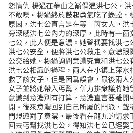
怨情仇 楊過在華山之巔偶遇洪七公，
不敢喫。楊過終於鼓起勇氣吃了蜈蚣，
原因，洪七公直言是在等一箇女人。洪
旁深感洪七公內力的深厚，此時有一箇
七公，此人便是意濃。她聲稱要找洪七
洪七公安全，便將洪七公救走。意濃跟
公交給她。楊過詢問意濃究竟和洪七公
洪七公相識的過程，兩人在小鎮上萍水
救了該女子，但是因爲誤會，最後兩人
女子並將她帶入丐幫，併力排衆議將她
意識到意濃別有打算，意濃直言要離開
開。後來意濃回到自己所屬的門派，聲
門規懲罰了意濃。最後看在龍九的請求
回去丐幫找洪七公，得知洪七公已經娶