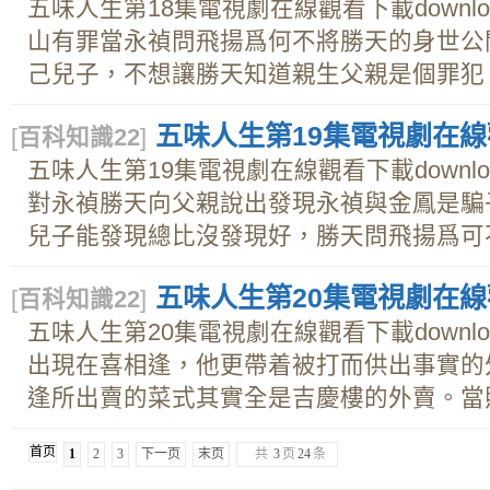
五味人生第18集電視劇在線觀看下載downl
山有罪當永禎問飛揚爲何不將勝天的身世公
己兒子，不想讓勝天知道親生父親是個罪犯。永
五味人生第19集電視劇在線觀
[
百科知識22
]
五味人生第19集電視劇在線觀看下載downl
對永禎勝天向父親說出發現永禎與金鳳是騙
兒子能發現總比沒發現好，勝天問飛揚爲可不把
五味人生第20集電視劇在線觀
[
百科知識22
]
五味人生第20集電視劇在線觀看下載downl
出現在喜相逢，他更帶着被打而供出事實的
逢所出賣的菜式其實全是吉慶樓的外賣。當照仁
首页
1
2
3
下一页
末页
共
3
页
24
条