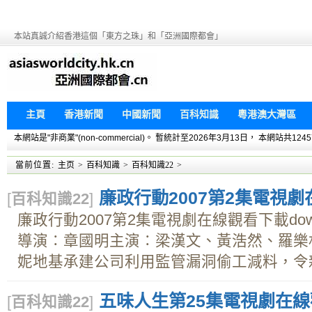
本站真誠介紹香港這個「東方之珠」和「亞洲國際都會」
主頁
香港新聞
中國新聞
百科知識
粵港澳大灣區
本網站是"非商業"(non-commercial)。 暫統計至2026年3月13日， 本網
當前位置:
主页
>
百科知識
>
百科知識22
>
廉政行動2007第2集電視劇在
[
百科知識22
]
廉政行動2007第2集電視劇在線觀看下載do
導演∶章國明主演∶梁漢文、黃浩然、羅樂
妮地基承建公司利用監管漏洞偷工減料，令新建
五味人生第25集電視劇在線觀
[
百科知識22
]