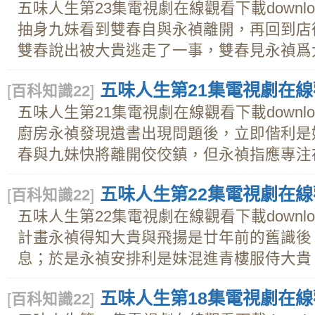
五味人生第23集電視劇在線觀看下載downl
抽身九妹看到雙春自與永禎離開，再回到店
雙春說出被大貴逃走了一事，雙春見永禎爲大貴
五味人生第21集電視劇在線觀
[
百科知識22
]
五味人生第21集電視劇在線觀看下載downl
廚房永禎發現遺書出現問題後，立即偕利是
春與九妹快將離開佼佼鎮，但永禎指應專注在尋
五味人生第22集電視劇在線觀
[
百科知識22
]
五味人生第22集電視劇在線觀看下載downl
計畫永禎得知大貴與飛揚是廿年前的舊識後
息；於是永禎安排利是妹混進青樓服侍大貴；當
五味人生第18集電視劇在線觀
[
百科知識22
]