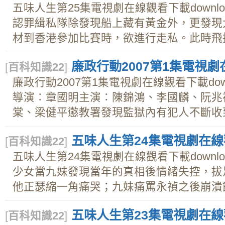
五味人生第25集電視劇在線觀看下載downl
認罪緝私隊除發現船上藏有黃金外，更發現
材到香港參加比賽時，欲進行走私。此時飛揚指
廉政行動2007第1集電視劇在
[
百科知識22
]
廉政行動2007第1集電視劇在線觀看下載do
導演∶章國明主演∶陳錦鴻、李國麟、阮兆
棠、梁健平懲教署發現監獄內有犯人不斷收到違
五味人生第24集電視劇在線觀
[
百科知識22
]
五味人生第24集電視劇在線觀看下載downl
少女當九妹發現當年的真相後情緒失控，拔
他正瑟縮一角痛哭；九妹痛罵永禎之後崩潰飲泣
五味人生第23集電視劇在線觀
[
百科知識22
]