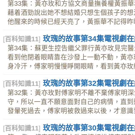
第33集：黃亦玫和方協文商量撫養權黃振
藉着酒勁說出她不想結婚只想生個孩子的想
他醒來的時候已經天亮了，黃振華不記得昨晚.
玫瑰的故事第34集電視劇在線
[
百科知識11
]
第34集：蘇更生控告繼父罪行黃亦玫見完
看到他閉着眼睛靠在沙發上一動不動，黃亦
身冷汗，傅家明慢慢睜開眼睛，看到黃亦玫絕.
玫瑰的故事第32集電視劇在線
[
百科知識11
]
第32集：黃亦玫對傅家明不離不棄傅家明
守，所以一直不願意面對自己的病情，直到
發暈死過去，傅家明被救過來以後，才意識到.
玫瑰的故事第30集電視劇在線
[
百科知識11
]