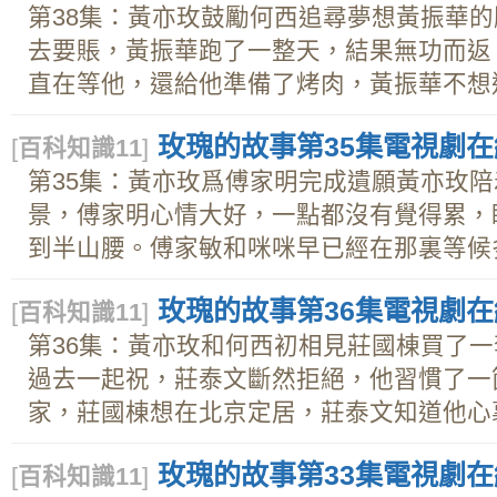
第38集：黃亦玫鼓勵何西追尋夢想黃振華
去要賬，黃振華跑了一整天，結果無功而返
直在等他，還給他準備了烤肉，黃振華不想這.
玫瑰的故事第35集電視劇在線
[
百科知識11
]
第35集：黃亦玫爲傅家明完成遺願黃亦玫
景，傅家明心情大好，一點都沒有覺得累，
到半山腰。傅家敏和咪咪早已經在那裏等候多時
玫瑰的故事第36集電視劇在線
[
百科知識11
]
第36集：黃亦玫和何西初相見莊國棟買了
過去一起祝，莊泰文斷然拒絕，他習慣了一
家，莊國棟想在北京定居，莊泰文知道他心裏還
玫瑰的故事第33集電視劇在線
[
百科知識11
]