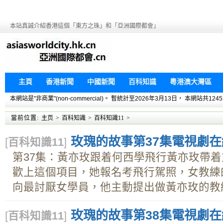
本站真誠介紹香港這個「東方之珠」和「亞洲國際都會」
主頁
香港新聞
中國新聞
百科知識
粵港澳大灣區
本網站是"非商業"(non-commercial)。 暫統計至2026年3月13日， 本網
當前位置:
主页
>
百科知識
>
百科知識11
>
玫瑰的故事第37集電視劇在線
[
百科知識11
]
第37集：黃亦玫跟着何西學飛行黃亦玫帶
歡上這個項目，她報名考飛行駕照，女教練
向最討厭女學員，他主動提出做黃亦玫的教練.
玫瑰的故事第38集電視劇在線
[
百科知識11
]