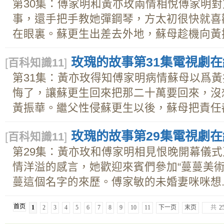
第30集：傅家明和黃亦玫兩情相悅傅家明
事，還手把手教她彈鋼琴，方太初很快就喜
在眼裏。蘇更生出差去外地，蘇母趁機向黃振.
玫瑰的故事第31集電視劇在線
[
百科知識11
]
第31集：黃亦玫得知傅家明病情蘇母以爲
悔了，讓蘇更生回來把那二十萬要回來，沒
黃振華。繼父性侵蘇更生以後，蘇母把責任都.
玫瑰的故事第29集電視劇在線
[
百科知識11
]
第29集：黃亦玫和傅家明相見恨晚開幕儀
情洋溢的感言，她歡迎來賓們參加“蔓蔓美術
蔓這個名字的來歷。傅家敏的未婚妻咪咪想..
首页
1
2
3
4
5
6
7
8
9
10
11
下一页
末页
共
2