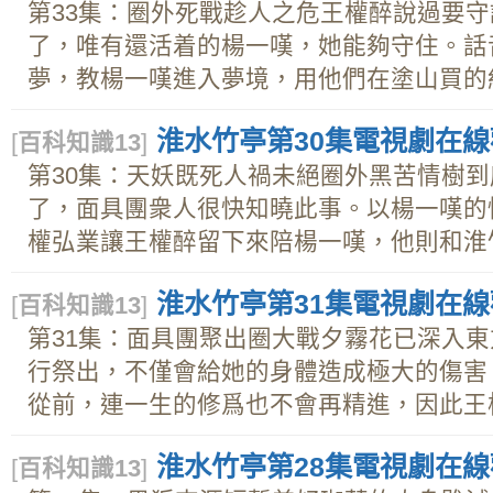
第33集：圈外死戰趁人之危王權醉說過要
了，唯有還活着的楊一嘆，她能夠守住。話
夢，教楊一嘆進入夢境，用他們在塗山買的紅線
淮水竹亭第30集電視劇在線觀
[
百科知識13
]
第30集：天妖既死人禍未絕圈外黑苦情樹
了，面具團衆人很快知曉此事。以楊一嘆的
權弘業讓王權醉留下來陪楊一嘆，他則和淮竹去
淮水竹亭第31集電視劇在線觀
[
百科知識13
]
第31集：面具團聚出圈大戰夕霧花已深入
行祭出，不僅會給她的身體造成極大的傷害
從前，連一生的修爲也不會再精進，因此王權.
淮水竹亭第28集電視劇在線觀
[
百科知識13
]