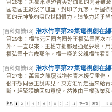
第28集：黑狐來源短暫美好珈藍的肉身雖
國老國王獻祭了珈藍，封印了九惑，手握御
藍的元神能夠吸取世間恨力，這能力超乎想象.
淮水竹亭第29集電視劇在線觀
[
百科知識13
]
第29集：楊鶴死因圈內圈外王權弘業再次
外。一直以來，王權守拙都是通過夢境，用
權弘業十六歲那年，楊一嘆的父親楊鶴看到了.
淮水竹亭第27集電視劇在線觀
[
百科知識13
]
第27集：萬靈之陣覆滅犧牲青木媛受重傷
很不想同張正說再見。東方淮竹趕過來給青
斷，趕緊護她回如意樓，然後由王權弘業和李.
首页
1
2
3
4
5
6
7
8
9
10
11
下一页
末页
共
1