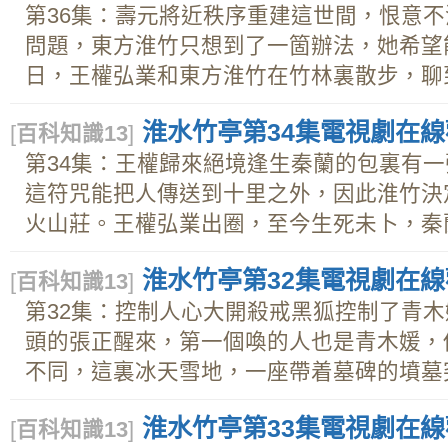
第36集：壽元將近秩序重建這世間，恨意
問題，東方淮竹只想到了一箇辦法，她希望
日，王權弘業和東方淮竹在竹林裏散步，聊到孩
淮水竹亭第34集電視劇在線觀
[
百科知識13
]
第34集：王權歸來絕境逢生秦蘭的包裏有
這符咒能把人傳送到十里之外，因此淮竹決
火山莊。王權弘業出圈，至今生死未卜，秦蘭.
淮水竹亭第32集電視劇在線觀
[
百科知識13
]
第32集：控制人心大開殺戒黑狐控制了青
頭的張正醒來，第一個喚的人也是青木媛，
不同，這裏冰天雪地，一座帶着墓碑的墳墓突.
淮水竹亭第33集電視劇在線觀
[
百科知識13
]