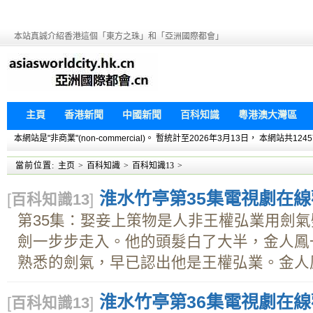
本站真誠介紹香港這個「東方之珠」和「亞洲國際都會」
主頁
香港新聞
中國新聞
百科知識
粵港澳大灣區
本網站是"非商業"(non-commercial)。 暫統計至2026年3月13日， 本網
當前位置:
主页
>
百科知識
>
百科知識13
>
淮水竹亭第35集電視劇在線觀
[
百科知識13
]
第35集：娶妾上策物是人非王權弘業用劍
劍一步步走入。他的頭髮白了大半，金人鳳
熟悉的劍氣，早已認出他是王權弘業。金人鳳.
淮水竹亭第36集電視劇在線觀
[
百科知識13
]