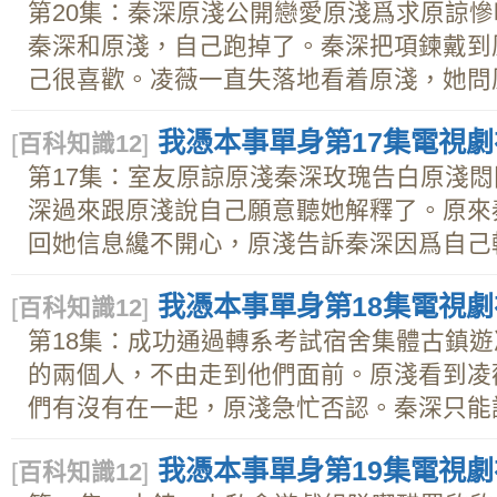
第20集：秦深原淺公開戀愛原淺爲求原諒
秦深和原淺，自己跑掉了。秦深把項鍊戴到
己很喜歡。凌薇一直失落地看着原淺，她問原.
我憑本事單身第17集電視劇在
[
百科知識12
]
第17集：室友原諒原淺秦深玫瑰告白原淺
深過來跟原淺說自己願意聽她解釋了。原來
回她信息纔不開心，原淺告訴秦深因爲自己轉.
我憑本事單身第18集電視劇在
[
百科知識12
]
第18集：成功通過轉系考試宿舍集體古鎮
的兩個人，不由走到他們面前。原淺看到凌
們有沒有在一起，原淺急忙否認。秦深只能說.
我憑本事單身第19集電視劇在
[
百科知識12
]