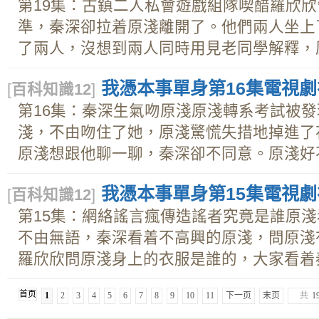
第19集：古鎮二人私會遊戲組隊喫醋羅欣
準，秦深卻拉着原淺離開了。他們兩人坐上
了兩人，沒想到兩人同時用見老同學解釋，原.
我憑本事單身第16集電視劇在
[
百科知識12
]
第16集：秦深生氣吻原淺原淺轉系考試被
淺，不由吻住了她，原淺驚慌失措地掉進了
原淺想跟他聊一聊，秦深卻不同意。原淺好不容
我憑本事單身第15集電視劇在
[
百科知識12
]
第15集：網絡謠言瘋傳造謠者究竟是誰原
不由無語，秦深看着不高興的原淺，問原淺
羅欣欣問原淺身上的衣服是誰的，大家看着秦.
首页
1
2
3
4
5
6
7
8
9
10
11
下一页
末页
共
1