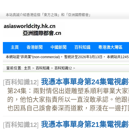
本站真誠介紹香港這個「東方之珠」和「亞洲國際都會」
主頁
香港新聞
中國新聞
百科知識
粵港澳大灣區
本網站是"非商業"(non-commercial)。 暫統計至2026年3月13日， 本網
當前位置:
主页
>
百科知識
>
百科知識12
>
我憑本事單身第24集電視劇在
[
百科知識12
]
第24集：兩對情侶出遊雕塑系順利畢業大
的，他怕大家指責所以一直沒敢承認。他跟
也因爲自己誤會秦深而道歉，原淺在一邊打圓.
我憑本事單身第21集電視劇在
[
百科知識12
]