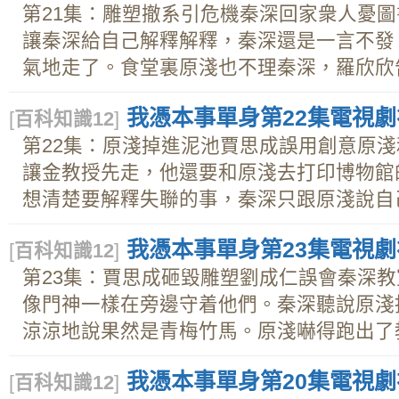
第21集：雕塑撤系引危機秦深回家衆人憂
讓秦深給自己解釋解釋，秦深還是一言不發
氣地走了。食堂裏原淺也不理秦深，羅欣欣告.
我憑本事單身第22集電視劇在
[
百科知識12
]
第22集：原淺掉進泥池賈思成誤用創意原
讓金教授先走，他還要和原淺去打印博物館
想清楚要解釋失聯的事，秦深只跟原淺說自己.
我憑本事單身第23集電視劇在
[
百科知識12
]
第23集：賈思成砸毀雕塑劉成仁誤會秦深
像門神一樣在旁邊守着他們。秦深聽說原淺
涼涼地說果然是青梅竹馬。原淺嚇得跑出了教.
我憑本事單身第20集電視劇在
[
百科知識12
]