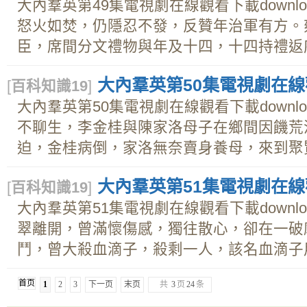
大內羣英第49集電視劇在線觀看下載downl
怒火如焚，仍隱忍不發，反贊年治軍有方。
臣，席間分文禮物與年及十四，十四持禮返府，
大內羣英第50集電視劇在線觀
[
百科知識19
]
大內羣英第50集電視劇在線觀看下載downl
不聊生，李金桂與陳家洛母子在鄉間因饑荒
迫，金桂病倒，家洛無奈賣身養母，來到聚賢館
大內羣英第51集電視劇在線觀
[
百科知識19
]
大內羣英第51集電視劇在線觀看下載downl
翠離開，曾滿懷傷感，獨往散心，卻在一破
鬥，曾大殺血滴子，殺剩一人，該名血滴子用激
首页
1
2
3
下一页
末页
共
3
页
24
条