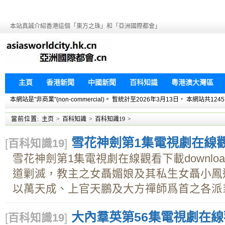
本站真誠介紹香港這個「東方之珠」和「亞洲國際都會」
主頁
香港新聞
中國新聞
百科知識
粵港澳大灣區
本網站是"非商業"(non-commercial)。 暫統計至2026年3月13日， 本網
當前位置:
主页
>
百科知識
>
百科知識19
>
雪花神劍第1集電視劇在線觀看
[
百科知識19
]
雪花神劍第1集電視劇在線觀看下載downl
道剿滅，教主之女聶媚娘及其私生女聶小鳳
以萬天成、上官天鵬及大方禪師爲首之各派羣雄
大內羣英第56集電視劇在線觀
[
百科知識19
]