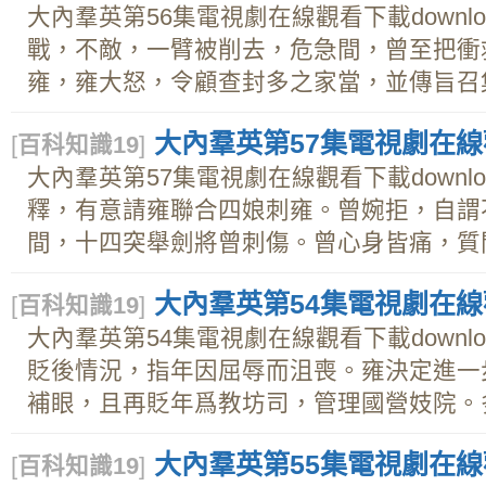
大內羣英第56集電視劇在線觀看下載downl
戰，不敵，一臂被削去，危急間，曾至把衝
雍，雍大怒，令顧查封多之家當，並傳旨召集
大內羣英第57集電視劇在線觀
[
百科知識19
]
大內羣英第57集電視劇在線觀看下載downl
釋，有意請雍聯合四娘刺雍。曾婉拒，自謂
間，十四突舉劍將曾刺傷。曾心身皆痛，質問
大內羣英第54集電視劇在線觀
[
百科知識19
]
大內羣英第54集電視劇在線觀看下載downl
貶後情況，指年因屈辱而沮喪。雍決定進一
補眼，且再貶年爲教坊司，管理國營妓院。多與
大內羣英第55集電視劇在線觀
[
百科知識19
]