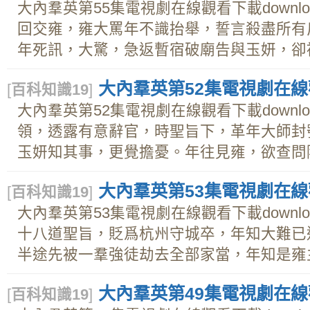
大內羣英第55集電視劇在線觀看下載downl
回交雍，雍大罵年不識抬舉，誓言殺盡所有
年死訊，大驚，急返暫宿破廟告與玉妍，卻被喬
大內羣英第52集電視劇在線觀
[
百科知識19
]
大內羣英第52集電視劇在線觀看下載downl
領，透露有意辭官，時聖旨下，革年大師封
玉妍知其事，更覺擔憂。年往見雍，欲查問降職
大內羣英第53集電視劇在線觀
[
百科知識19
]
大內羣英第53集電視劇在線觀看下載downl
十八道聖旨，貶爲杭州守城卒，年知大難已
半途先被一羣強徒劫去全部家當，年知是雍主意
大內羣英第49集電視劇在線觀
[
百科知識19
]