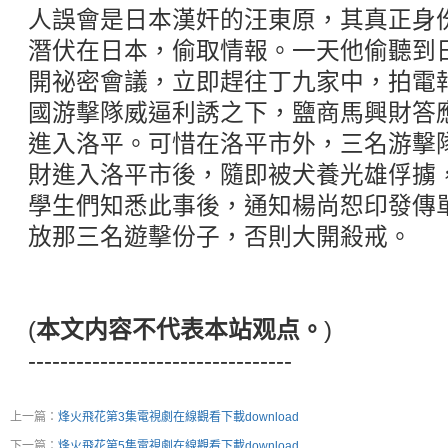
人誤會是日本漢奸的汪東原，其真正身
潛伏在日本，偷取情報。一天他偷聽到
開祕密會議，立即趕往丁九家中，拍電
國游擊隊威逼利誘之下，鹽商馬興財答
進入洛平。可惜在洛平市外，三名游擊
財進入洛平市後，隨即被犬養光雄俘擄
學生們知悉此事後，通知楊尚恕印發傳
放那三名遊擊份子，否則大開殺戒。
(
本文内容不代表本站观点。
)
---------------------------------
上一篇：
烽火飛花第3集電視劇在線觀看下載download
下一篇：
烽火飛花第5集電視劇在線觀看下載download