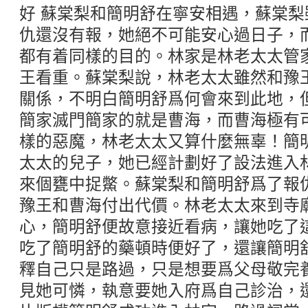
好 蘇棠梨和簡明舒在寧安相遇，蘇棠
仇還沒有報，她絕不可能安心過日子，
都有着同樣的目的。林家是林老太太管
王看重。蘇棠梨說，林老太太雖然和豫
關係，不明白簡明舒爲何會來到此地，
簡家滅門簡家的就是曹海，而曹海極有
樣的惡魔，林老太太又算什麼無辜！簡
太太的兒子，她已經計劃好了設法進入
來個甕中捉鱉。蘇棠梨和簡明舒爲了報
豫王和曹海付出代價。林老太太來到寺
心，簡明舒便故意接近看病，讓她吃了
吃了簡明舒的藥頓時便好了，還讓簡明
釋自己只是路過，只是想要爲父母敬完
見她可憐，執意要她入府爲自己診治，