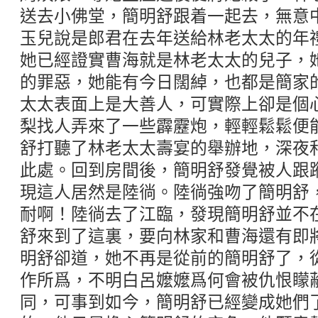
送去小佛堂，簡明舒跟着一起去，無意
玉兒說是郎君在去年送給林老太太的年
她已經證實曹海就是林老太太的兒子，
的罪惡，她能有今日闊綽，也都是簡家
太太表面上是大善人，可實際上卻是個
梨找人弄來了一些霹靂炮，輕輕鬆鬆便
舒打聽了林老太太壽宴的舉辦地，深夜
此處。回到房間後，簡明舒發覺被人跟
現這人居然是陸徜。陸徜強吻了簡明舒
耐啊！陸徜去了江臨，發現簡明舒並不
舒來到了這裏，要向林家和曹海還有即
明舒卻道，她不再是從前的簡明舒了，
作所爲，不明白呂嬤嬤爲何會被仇恨矇
同，可事到如今，簡明舒已經變成她們