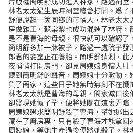
片版權簡明舒成功進入林家，路過祠堂
林老太太過生辰時祠堂纔會打開。爲了
舒便說起一箇同鄉的可憐人，林老太太
房做雜工。蘇棠梨也成功混進了林府，
是不是曹海的母親，很快就可以確認了
簡明舒多加一牀被子，路過一處院子發
郎君的妾室正在養胎。簡明舒猜測，此
夜悄悄打開房門，卻見周姨娘身懷大肚
聽到簡明舒的聲音，周姨娘十分激動，
負了簡家，這些日子她無時無刻不在懺
林老太太就是曹海的母親，簡家滅口後
卻發現她懷了孕，便將她關在這裏弄瞎
周姨娘懇求簡明舒殺了曹海，幫她逃出
藏在了廚房裏，只有殺了曹海才能拿回
周姨娘，等她生產過後便將她殺了。林