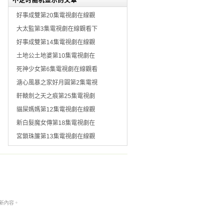
不定时随机显示的文章
好事成雙第20集電視劇在線觀
大太監第3集電視劇在線觀看下
好事成雙第14集電視劇在線觀
土地公土地婆第10集電視劇在
死神少女第6集電視劇在線觀看
溏心風暴之家好月圓第2集電視
軒轅劍之天之痕第25集電視劇
貓屎媽媽第12集電視劇在線觀
新白髮魔女傳第18集電視劇在
宮鎖珠簾第13集電視劇在線觀
本非最新內容。