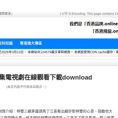
國際都會」
( UTF-8 Encoding. This page contains Ch
百科知識
粵港澳大灣區
 暫統計至2026年3月13日， 本網站共124579篇文章和網頁。 本網頁使用CDN cach
集電視劇在線觀看下載download
(本文内容不代表本站观点。)
oad劇情介紹：林雙三顧茅廬請馬丁江喜看出顧許對林雙的心意，鼓勵他大
江喜隱瞞此事，他不想給林雙徒增煩惱。江喜定了蜜月套房，精心佈置