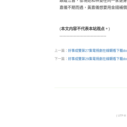
跟蹤江喜，發現她和林雙在同一家健身
嘉儀不期而遇，黃嘉儀想要用金錢補償
(
本文内容不代表本站观点。
)
---------------------------------
上一篇：
好事成雙第27集電視劇在線觀看下載dow
下一篇：
好事成雙第29集電視劇在線觀看下載dow
( UTF-