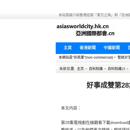
本站真誠介紹香港這個「東方之珠」和「亞洲
主頁
香港新聞
中國新聞
本網站是"非商業"(non-commercial)。
当前位置:
主页
>
百科知識
>
百科知識23
>
好事成雙第28
本文内容：
第28集電視劇在線觀看下載downl
膽追求，以免他們再次錯過，顧許拜託