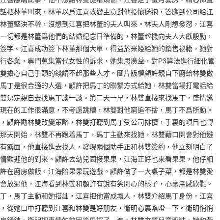
話把林董叫來，林董以爲江喜改變主意對他投懷送抱，答應到公司給江
林董堅決不幹，沒想到江喜把林董的夫人叫來。林夫人剛想發怒，江喜
一切都是林董爲他們的結婚紀念日準備的，林董趁機向夫人大獻殷勤，
簽字。江喜成功簽下林董那個大單，得益於米婭給她的銷售祕籍，她對
行各業，專門蒐集當代女性的訴求，她集思廣益，對P3算法進行細化管
雙擔心自己手頭的錢請不起那些人才。圖片版權顧許親自下廚給林雙做
馬丁是很合適的人選，顧許把馬丁的聯繫方式給她，林雙當場打電話給
雙決定親自去找馬丁談一談。第二天一早，林雙直接來找馬丁，盛情邀
現在的工作很滿意，不考慮跳槽，林雙對他窮追不捨，馬丁不爲所動。
，顧許勸林雙改變策略，林雙打聽到馬丁受公司排擠，手裏的項目也轉
那天開始，林雙不再跟着馬丁，馬丁主動來找她，林雙藉口開會對他避
有露面，他直接進去找人，發現兩個助手正和林雙簽約，他立刻明白了
情歡迎他的到來。顧許去幼兒園接果果，江海正好也來看果果，他仔細
許在廚房做飯，江海陪果果玩遊戲。顧許做了一大桌子菜，都是林雙愛
會放過他，江海看到林雙和顧許有說有笑開心的樣子，心裏深感欣慰。
丁，馬丁主動和她搭訕，江喜把他當成壞人，林雙介紹馬丁身份，江喜
，從她口中打聽到江喜和林雙是好朋友，衛明心裏咯噔一下。衛明悄悄