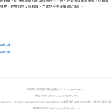
房鍛鍊，衛明把事情的前因後果捋了一遍。林雙來買兒童服裝，她和黃
林雙，林雙對她反脣相譏，希望她不要後悔嫁給衛明。
nload
nload
本網站以及域名有仲裁協議(arbitration agreement)。
link
| 2026-Mar-14 12:27am (UTC +8)
8 Encoding. This page contains Chinese characters.) | 本網頁通過CDN cache緩存，顯示的版
本網站的電郵Email: bsapphk@gmail.com