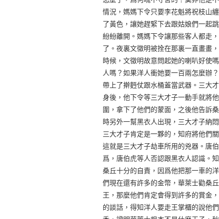
情況，媽媽下令只要李花魁將祝枝山纏
了黃色，讓她趕緊下去跟姑娘們一起跳
紛紛離開。媽媽下令讓那些客人都走，
了。夜裏文徵明被拴在那裏一直畫畫，
時候，文徵明故意問起她的喇叭好使嗎
人嗎？如果洋人衝她要一百兩怎麼辦？
帶上了擀麪仗跟水桶蓋當武器。三大才
身後，他下令等三大才子一動手就將他
圍，拿下了他們的蒙面，之後他告訴桑
時另外一幫黑衣人出現，三大才子納悶
三大才子肯定是一夥的，知府將他們關
這就是三大才子劫車所用的兇器。唐伯
爲，唐伯虎等人否認跟黑衣人認識。知
桑丘十分的自責，因爲他把那一車的洋
們現在還有許多的金幣，華萊士勸桑丘
王，那麼他們肯定會得到許多的賞金，
的談話，得知洋人要走王掌櫃的說他們