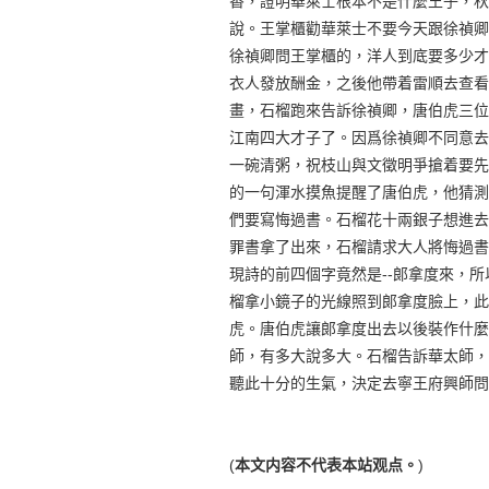
香，證明華萊士根本不是什麼王子，秋
說。王掌櫃勸華萊士不要今天跟徐禎卿
徐禎卿問王掌櫃的，洋人到底要多少才
衣人發放酬金，之後他帶着雷順去查看
畫，石榴跑來告訴徐禎卿，唐伯虎三位
江南四大才子了。因爲徐禎卿不同意去
一碗清粥，祝枝山與文徵明爭搶着要先
的一句渾水摸魚提醒了唐伯虎，他猜測
們要寫悔過書。石榴花十兩銀子想進去
罪書拿了出來，石榴請求大人將悔過書
現詩的前四個字竟然是--郞拿度來，
榴拿小鏡子的光線照到郞拿度臉上，此
虎。唐伯虎讓郞拿度出去以後裝作什麼
師，有多大說多大。石榴告訴華太師，
聽此十分的生氣，決定去寧王府興師問
(
本文内容不代表本站观点。
)