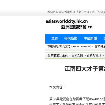
本站真誠介紹香港這個「東方之珠」和「亞洲
主頁
香港新聞
中國新聞
本網站是"非商業"(non-commercial)。
当前位置:
主页
>
百科知識
>
百科知識14
>
江南四大才子第2
本文内容：
第28集電視劇在線觀看下載downl
怎麼了，爲何魂不守舍的？莫非他是不