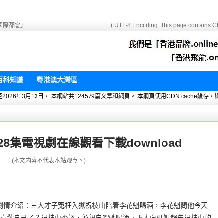
國際都會」
( UTF-8 Encoding. This page contains Ch
百科知識
粵港澳大灣區
 暫統計至2026年3月13日， 本網站共124579篇文章和網頁。 本網頁使用CDN cach
8集電視劇在線觀看下載download
(本文内容不代表本站观点。)
oad劇情介紹：三大才子冤枉入獄祝枝山陪着李花魁喝酒，李花魁問他今天
喜歡自己了？祝枝山否認，並親自喂她喝酒。下人向媽媽報告祝枝山的