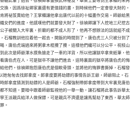
香聽此暈了過去。徐禎卿拿畫換武林祕笈，華萊士要等到王掌櫃的來再
交換，因爲徐祉卿家裏還有更值錢的畫，到時候他們一定會發大財的。
肯將祕笈賣給他？王掌櫃讓他拿出唐代以前的十幅畫作交易。師爺給黑
織女們的進度，他感嘆他們就要發大財了。徐禎卿讓下人挖地三尺挖古
公子被關入大牢裏，折磨的都不成人形了，他再不想辦法的話就組不成
，石榴教訓他拉着他一起去。開飯的時間到了，唐伯虎三人只被分到了
喝，唐伯虎端過來將粥拿木棍攪了攪，這樣他們纔可以分公平。祝枝山
到此次是師爺渾水摸魚搶走了一車的洋貨，所以他讓獄卒拿來紙筆，他
看唐伯虎在人，可是獄卒不讓他們進去，這時裏面的獄卒將唐伯虎的悔
給他們。徐禎卿抱怨唐伯虎是個軟骨頭，並將他的悔罪書撕掉，石榴發
所以她匆匆去找郞拿度。郞拿度要將劫鏢的事情告訴王爺，師爺阻止。石
時郞拿度猜測到劫鏢的人是師爺，石榴強制帶郞拿度帶到大牢裏見唐伯
都不知道，要暗中跟着師爺監視他的一舉一動，讓石榴將此事告訴華太
寧王派親兵給洋人做保鏢，可是親兵不濟還是讓馬幫劫了東西，華太師
罪。