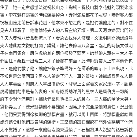
住了，她一定會想辦法從祝枝山身上掏錢。祝枝山將李花魁的頭髮染成
舞。李花魁在跳舞的時候頭髮掉色，弄得滿臉都花了妝容，嚇得客人都
祝枝山臨走前告訴李花魁，他本來不想走的，是她們讓他走的，對不住
見夫人睡着了，他偷偷將夫人的八音盒給弄壞。第二天河東婦要出門的
？夫人發現八音盒都流水了，着急去找洋人修理，文徵明則問她認識洋
夫人聽此給文徵明打開了鐵鏈，讓他去修理八音盒，臨走的時候文徵明
子在南門集合，唐伯虎給其它兩位都發了蒙面。師爺帶人藏在三大才子
們圍住。桑丘一出現三大才子便攔在前面，此時師爺帶人上前將他們包
丘，是他們救了他，讓他把銀子準備好。在師爺的暗示下土匪出現，此
不知道是怎麼回事？黑衣人帶走了洋人一車的貨物，師爺認爲黑衣人跟
入大牢裏面。知府大人拿出擀麪仗，發現上面寫着文家家法四字，認爲
虎說他們劫車是有苦衷的，知府認爲劫洋貨的黑衣人是唐伯虎一夥所
府下令對他們用刑，捕快們拿雞毛撓三人的腳心，三人癢的哈哈大笑。
貨都弄丟了。達米娜勸他不要難過，因爲那不完全是他的責任，況且他
，他們只要得到徐禎卿的那幅古畫，就可以馬上回國，將那幅畫獻給國
或許還會封他們爲貴族的頭銜。王掌櫃的跟石榴躲在門外偷聽到了他們
太不靠譜了，這樣一來他就沒錢來還債了。石榴將洋人說過的話告訴秋