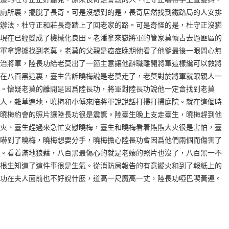
廁所裏，擺脫了長奇。可是沒想到的是，長奇居然找到鐵路局的人安排
辦法，杜守正和莊長奇踏上了回老家的路。可是奇怪的是，杜守正沒猶
現在已經變成了機械化良田。老潘拿來嶽將軍的管家莫懷古去過匪區的
軍拿證據找到老莫，老莫的父親是癌症晚期他看了他爹最後一眼問心無
治將軍，陸長功給老莫出了一箇主意讓他辭職離開將軍這樣纔可以救將
在八百黑這裏，臺生告訴曉梅說是老莫走了，老莫對於將軍就跟親人一
。懷疑老莫的離開是因爲陸長功，將軍對陸長功說他一定會找到老莫
人，雜草遍地，曉梅和小傅來陪將軍說說話打掃打掃庭院。就在這個時
曉梅約會的照片讓陸長功很是震驚。陸臺生晚上支走臺生，曉梅趕到他
火、臺生趕過來急忙安慰曉梅，臺生和曉梅看着熊熊大火很是害怕，臺
嚇到了曉梅，曉梅想要分手，曉梅擔心陸長功會因爲他們兩個而傷害了
。看着滿地狼藉，八百黑最傷心的就是老孃的照片也沒了，八百黑一不
根生知道了這件事很是生氣。從消防局報告的有意縱火和到了報紙上的
功在夫人面前也不好說什麼，道高一尺魔高一丈，陸長功啞巴喫黃連。