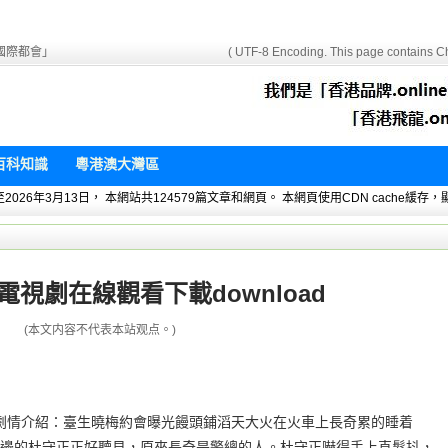
國際都會」
( UTF-8 Encoding. This page contains Ch
百科知識
粵港澳大灣區
 暫統計至2026年3月13日， 本網站共124579篇文章和網頁。 本網頁使用CDN cach
電視劇在線觀看下載download
(本文内容不代表本站观点。)
oad劇情介紹：臺生曉梅約會曝光饅頭鋪滔天大火在火車上長奇累的睡着
邊的杜守正正好聽見，原來長奇是警總的人。杜守正嚇得手上直髮抖，