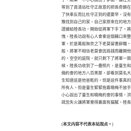
等到了貢清站杜守正故意的把長奇鎖在
了快車反而比杜守正到的還要早，沒有
豫找到自己的家，自己家原來在的地方
證據給陸長功，開始從將軍下手了。將
愧，陸長功說有心人會拿這個藉口來整
軍，於是萬般無奈之下老莫留書辭職。
般，將軍不相信老莫會因爲錢而離開他
的。空空的庭院，就只剩下了將軍一箇
候，陸長功收到了一疊照片，是臺生和
倆約會的地方八百黑那，卻看到莫名大
生知道這是他爸乾的，但是這件事真的
所有人，但是臺生緊緊抱着曉梅不放手
小心說出了臺生和曉梅約會的事情，洪
疏忽失火讓將軍覺得裏面有貓膩，陸長
(
本文内容不代表本站观点。
)