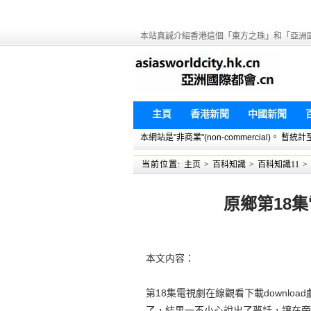
本站真誠介紹香港這個「東方之珠」和「亞洲
主頁
香港新聞
中國新聞
本網站是"非商業"(non-commercial)。
当前位置:
主页
>
百科知識
>
百科知識11
>
原鄉第18集
本文内容：
第18集電視劇在線觀看下載downl
了，結果一不小心說出了夢話，讓在旁