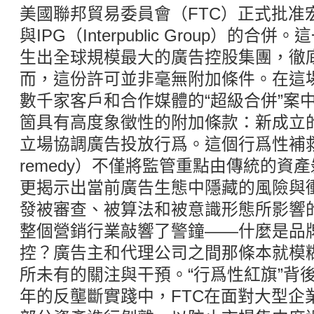
美國聯邦貿易委員會（FTC）正式批准宏
與IPG（Interpublic Group）的
生出全球規模最大的廣告控股集團，徹
而，這份許可並非毫無附加條件。在這
數千家客戶和合作媒體的“超級合併”案中
箇具有高度象徵性的附加條款：新成立
立場協調廣告投放行爲。這個行爲性補救措施（
remedy）不僅將監管重點由傳統的資
更揭示出當前廣告生態中隱藏的風險與
發被審查、被算法和被意識形態所影響
整個營銷行業敲響了警鐘——什麼是品
控？廣告主和代理公司之間那條本就模
所未有的關注與干預。“行爲性紅旗”背
年的反壟斷實踐中，FTC在面對大型企