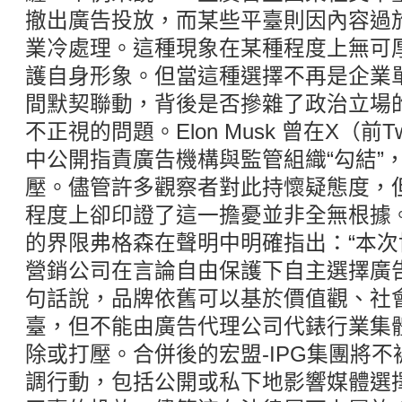
撤出廣告投放，而某些平臺則因內容過於“
業冷處理。這種現象在某種程度上無可
護自身形象。但當這種選擇不再是企業
間默契聯動，背後是否摻雜了政治立場
不正視的問題。Elon Musk 曾在X（前T
中公開指責廣告機構與監管組織“勾結”
壓。儘管許多觀察者對此持懷疑態度，但
程度上卻印證了這一擔憂並非全無根據。
的界限弗格森在聲明中明確指出：“本
營銷公司在言論自由保護下自主選擇廣
句話說，品牌依舊可以基於價值觀、社
臺，但不能由廣告代理公司代錶行業集
除或打壓。合併後的宏盟-IPG集團將
調行動，包括公開或私下地影響媒體選擇