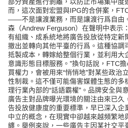
部分資產進行剝離，以防止市場集中度
而，這次面對宏盟與IPG的合併案，F
——不是讓渡業務，而是讓渡行爲自由。
森（Andrew Ferguson）在聲明中
有組織、成系統地將廣告投放從特定新
撤出並轉向其他平臺的行爲。這種協調
抵製成本，轉嫁給整個行業，並利用大
意識形態目標服務。”換句話說，FTC
買權力，會被用來“悄悄地”對某些政治
性制裁。這不僅可能傷害媒體生態的多
理行業內部的“話語霸權”。品牌安全與
廣告主對品牌曝光環境的關注由來已久，
告投放健康度的重要標準，早已深入企
中立的概念，在現實中卻越來越頻繁地
纏。舉例來說，一些廣告主因某社交平