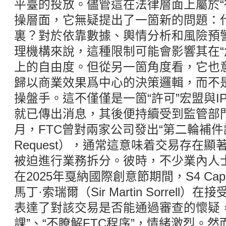
平臺的投放。儘管這在法律層面上屬於“
操層面，它無疑提出了一箇新的問題：
裏？對於依靠數據、輿情分析和風險預
理機構來說，這種限制可能會影響其在“危
上的自由度。但從另一箇角度看，它也
歸以商業效果爲中心的決策邏輯，而不
操盤手。這不僅僅是一箇“許可”宏盟與IP
就已傳出消息，其後便持續受到監管部
月，FTC曾對兩家公司發出“第二輪補件請求
Request），通常這意味着交易存在
被迫進行業務拆分。彼時，不少業內人
在2025年戛納國際創意節期間，S4 Cap
馬丁·索瑞爾（Sir Martin Sorrel
表達了對該交易是否能通過審查的懷疑
課”、“不瞭解FTC程序”，情緒激烈。然