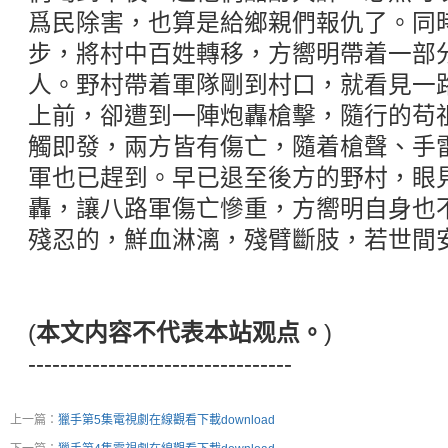
爲民除害，也算是給鄉親們報仇了。同
步，將村中百姓轉移，方嚮明帶着一部
人。野村帶着軍隊剛到村口，就看見一
上前，卻遭到一陣炮轟槍擊，隨行的苟
觸即發，兩方皆有傷亡，隨着槍聲、手
軍也已趕到。早已退至後方的野村，眼
轟，讓八路軍傷亡慘重，方嚮明自身也
殘忍的，鮮血淋漓，殘臂斷肢，若世間
(
本文内容不代表本站观点。
)
---------------------------------
上一篇：
獵手第5集電視劇在線觀看下載download