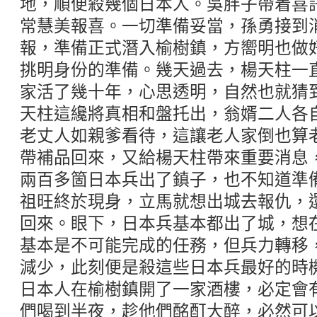
地，順便殺幾個日本人。吳胖子帶着喜
常慧美報喜。一切準備妥當，孫勇接到
報，準備正式潛入榆樹鎮，方嚮明也做
挑明身份的準備。幾天過去，楊天柱一
家活了幾十年，心思透明，自然也就猜
天柱這纔將真相和盤托出，翁婿二人各
老丈人如親爹看待，這讓老人家倒也算
帶補品回來，又給楊天柱帶來重要消息
兩百多箇日本兵出了鎮子，也不知道準
祖旺終於現身，立馬就想出城去報仇，
回來。眼下，日本兵基本都出了城，想
基本是不可能完成的任務，但兵力轉移
減少，此刻便是殺這些日本兵最好的時
日本人在榆樹鎮開了一家酒樓，必定會
們喝到半夜，趁他們酩酊大醉，必然可