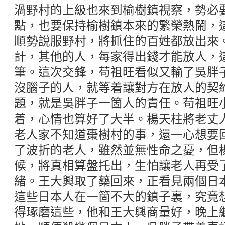
渦野村的上級也來到榆樹鎮視察，勢必
點，也要保持榆樹鎮本來的繁榮熱鬧，
順勢說服野村，將抓住的百姓都放出來
計，其他的人，每家得出錢才能放人，
筆。這次交鋒，苟祖旺看似又輸了吳胖
沒腦子的人，就等着讓對方在放人的契
題，就是吳胖子一箇人的責任。苟祖旺
着，心情也算好了大半。楊天柱將老丈
老人家不知道棗樹村的事，還一心想要
了波折的老人，雖然並無性命之憂，但
候，將真相算盤托出，生怕讓老人再受
緒。王大興取了藥回來，正看見兩個日
這些日本人在一箇不大的鎮子裏，究竟
得琢磨這些，他和王大興商量好，晚上