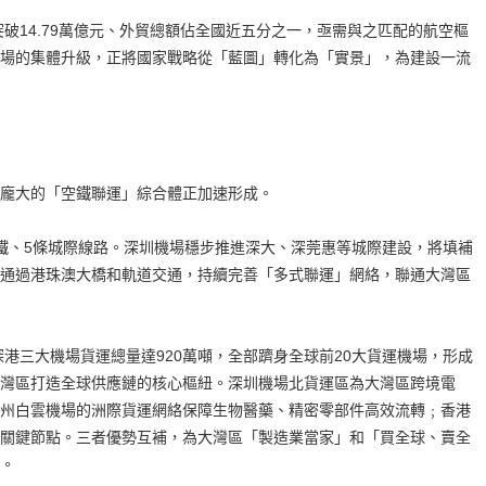
破14.79萬億元、外貿總額佔全國近五分之一，亟需與之匹配的航空樞
場的集體升級，正將國家戰略從「藍圖」轉化為「實景」，為建設一流
大的「空鐵聯運」綜合體正加速形成。
、5條城際線路。深圳機場穩步推進深大、深莞惠等城際建設，將填補
通過港珠澳大橋和軌道交通，持續完善「多式聯運」網絡，聯通大灣區
港三大機場貨運總量達920萬噸，全部躋身全球前20大貨運機場，形成
灣區打造全球供應鏈的核心樞紐。深圳機場北貨運區為大灣區跨境電
州白雲機場的洲際貨運網絡保障生物醫藥、精密零部件高效流轉﹔香港
關鍵節點。三者優勢互補，為大灣區「製造業當家」和「買全球、賣全
。