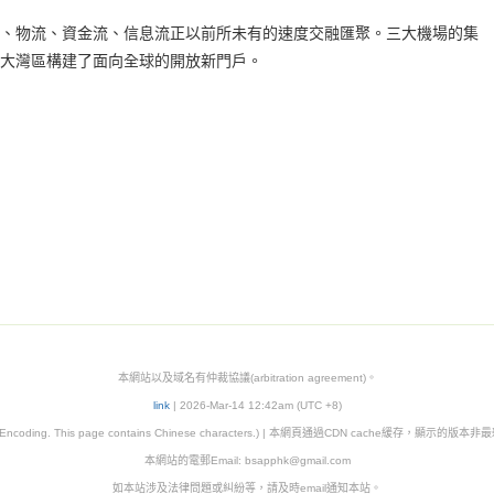
物流、資金流、信息流正以前所未有的速度交融匯聚。三大機場的集
大灣區構建了面向全球的開放新門戶。
本網站以及域名有仲裁協議(arbitration agreement)。
link
| 2026-Mar-14 12:42am (UTC +8)
8 Encoding. This page contains Chinese characters.) | 本網頁通過CDN cache緩存，顯示的版
本網站的電郵Email: bsapphk@gmail.com
如本站涉及法律問題或糾紛等，請及時email通知本站。