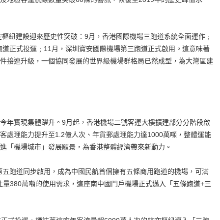
樞紐建設迎來歷史性突破：9月，香港國際機場三跑道系統全面運作﹔
五跑道正式投運﹔11月，深圳寶安國際機場第三跑道正式啟用。這意味著
件接連升級，一個協同發展的世界級機場群格局已然成型，為大灣區建
年實現集體躍升。9月起，香港機場二號客運大樓擴建部分分階段啟
處理能力提升至1.2億人次、年貨郵處理能力達1000萬噸，整體運能
推進「機場城市」發展願景，為香港整體經濟帶來新動力。
第五跑道同步啟用，成為中國民航首個擁有五條商用跑道的機場，可滿
吐量380萬噸的使用需求，這座南中國門戶機場正式邁入「五條跑道+三