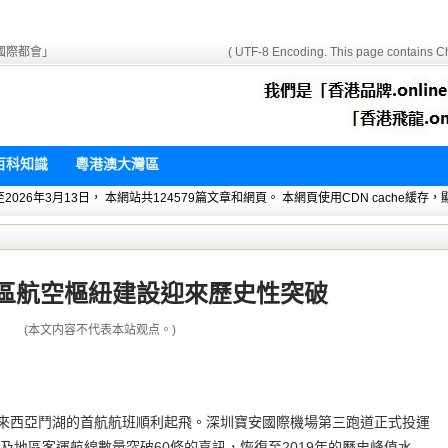
國際都會」
( UTF-8 Encoding. This page contains Ch
百科知識
粵港澳大灣區
 暫統計至2026年3月13日， 本網站共124579篇文章和網頁。 本網頁使用CDN cach
區航空樞紐建設迎來歷史性突破
(本文内容不代表本站观点。)
直飛馬來西亞鬥湖的首航航班順利起飛。深圳寶安國際機場第三跑道正式投運
及地區客運航線數量突破60條的喜訊，恢復至2019年的歷史峰值水