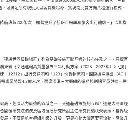
式投運，標誌著這座年客流量超6000萬人次的航空樞紐邁入「三跑
級跑道，可滿足所有現役大型客貨機起降，實現南北雙方向八種運行模式。
航班超200架次，顯著提升了航班正點率和旅客出行體驗。」深圳機
建設世界級機場群」列為基礎設施互聯互通的核心任務之一，目標直
東省《交通運輸高質量發展三年行動方案（2025—2027年）》也明
「12312」出行交通圈和「123」快貨物流圈。國際機場協會（ACI）
運需求量將達4.2億人次，而廣深港三大樞紐的遠期規劃總容量與這一需
高、經濟活力最強的區域之一，交通基礎設施的互聯互通是大灣區經
合開發研究院港澳及區域發展研究所副主任研究員楊秋榮表示，世界級
發展，不僅是航空樞紐能級的升級，更是推動大灣區要素流動、產業升