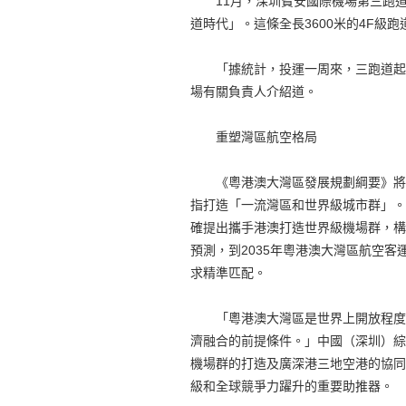
11月，深圳寶安國際機場第三跑道正
道時代」。這條全長3600米的4F
「據統計，投運一周來，三跑道起降
場有關負責人介紹道。
重塑灣區航空格局
《粵港澳大灣區發展規劃綱要》將「
指打造「一流灣區和世界級城市群」。廣
確提出攜手港澳打造世界級機場群，構建
預測，到2035年粵港澳大灣區航空客
求精準匹配。
「粵港澳大灣區是世界上開放程度最
濟融合的前提條件。」中國（深圳）綜
機場群的打造及廣深港三地空港的協同
級和全球競爭力躍升的重要助推器。