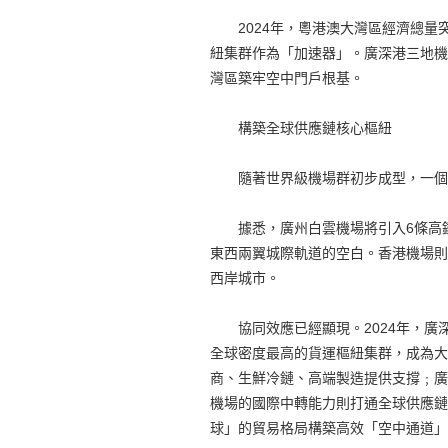
2024年，粵港澳大灣區經濟總量突
紐集群作為「加速器」。廣深港三地機
灣區築牢空中門戶根基。
構築全球供應鏈核心樞紐
隨著世界級機場群初步成型，一個龐
據悉，廣州白雲機場將引入6條高鐵
東西兩翼城際軌道的空白。香港機場則
西岸城市。
協同效應已經顯現。2024年，廣深
全球密度最高的貨運樞紐集群，成為大
商、生鮮冷鏈、高端製造提供支撐﹔廣
機場的國際中轉能力則打通全球供應鏈
球」的貿易格局構築高效「空中通道」