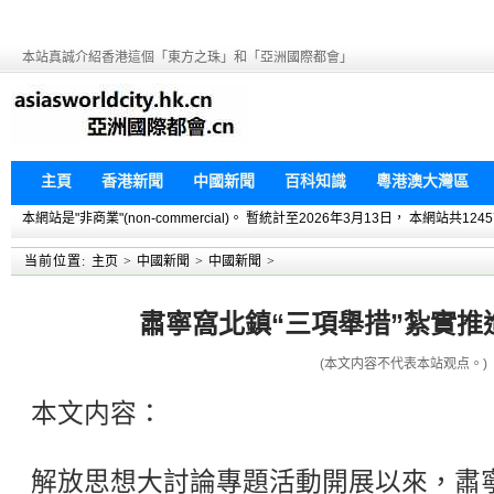
本站真誠介紹香港這個「東方之珠」和「亞洲國際都會」
主頁
香港新聞
中國新聞
百科知識
粵港澳大灣區
本網站是"非商業"(non-commercial)。 暫統計至2026年3月13日， 本網
当前位置:
主页
>
中國新聞
>
中國新聞
>
肅寧窩北鎮“三項舉措”紮實推
(本文内容不代表本站观点。)
本文内容：
解放思想大討論專題活動開展以來，肅寧縣(Su