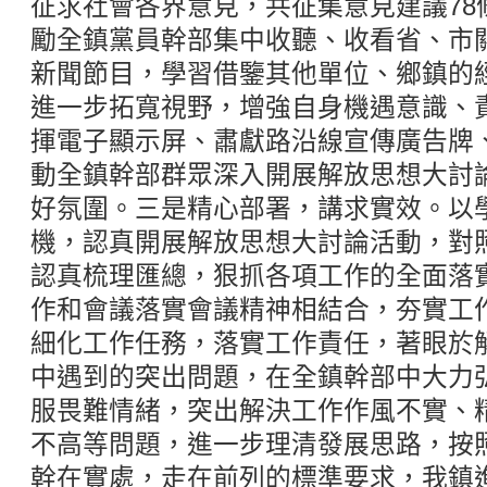
征求社會各界意見，共征集意見建議78
勵全鎮黨員幹部集中收聽、收看省、市
新聞節目，學習借鑒其他單位、鄉鎮的
進一步拓寬視野，增強自身機遇意識、
揮電子顯示屏、肅獻路沿線宣傳廣告牌
動全鎮幹部群眾深入開展解放思想大討
好氛圍。三是精心部署，講求實效。以
機，認真開展解放思想大討論活動，對
認真梳理匯總，狠抓各項工作的全面落
作和會議落實會議精神相結合，夯實工
細化工作任務，落實工作責任，著眼於
中遇到的突出問題，在全鎮幹部中大力
服畏難情緒，突出解決工作作風不實、
不高等問題，進一步理清發展思路，按
幹在實處，走在前列的標準要求，我鎮進