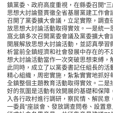
鎮黨委、政府高度重視，在縣委召開“三
思想大討論暨貫徹全省基層黨建工作會
召開了黨委擴大會議，立足實際，調查
放思想大討論活動取得實效。一是統一
窩北鎮多次召開黨委會議及黨委擴大會
開展解放思想大討論活動，並認真學習
析當前全鎮經濟和社會發展中存在的不
想大討論活動當作一次突破思想束縛，
此同時，成立了以黨委書記任組長的活
精心組織，周密實施，紮紮實實地抓好
全鎮整個主題教育活動取得實效。二是
好的氛圍是活動有效開展的基礎和保障
入各行政村進行調研，察民情、解民意
一委員”座談會、發放調查問卷、設置